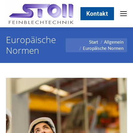
Kontakt
Europäische
Sie befinden sich hier:
Start
Allgemein
Normen
Europäische Normen