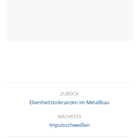
Kommentarnavigation
ZURÜCK
Ebenheitstoleranzen im Metallbau
Vorheriger
Beitrag:
NÄCHSTES
Impulsschweißen
Nächster
Beitrag: