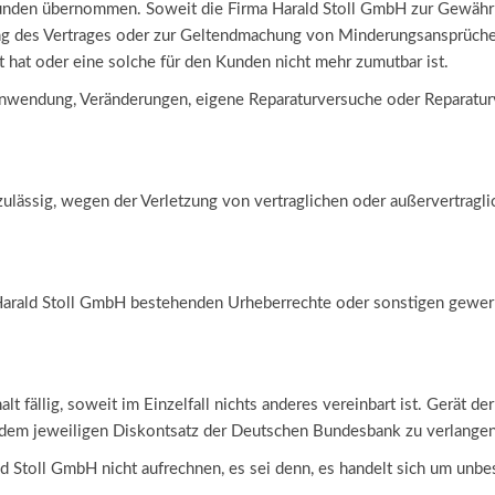
den übernommen. Soweit die Firma Harald Stoll GmbH zur Gewährleistu
 des Vertrages oder zur Geltendmachung von Minderungsansprüchen i
hat oder eine solche für den Kunden nicht mehr zumutbar ist.
endung, Veränderungen, eigene Reparaturversuche oder Reparaturve
ulässig, wegen der Verletzung von vertraglichen oder außervertraglic
 Harald Stoll GmbH bestehenden Urheberrechte oder sonstigen gewerb
 fällig, soweit im Einzelfall nichts anderes vereinbart ist. Gerät de
dem jeweiligen Diskontsatz der Deutschen Bundesbank zu verlangen
Stoll GmbH nicht aufrechnen, es sei denn, es handelt sich um unbest