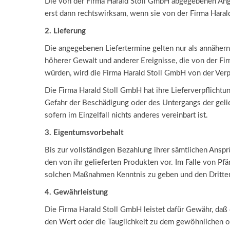
Die von der Firma Harald Stoll GmbH abgegebenen Ange
erst dann rechtswirksam, wenn sie von der Firma Harald 
2. Lieferung
Die angegebenen Liefertermine gelten nur als annähernd 
höherer Gewalt und anderer Ereignisse, die von der Fi
würden, wird die Firma Harald Stoll GmbH von der Verpf
Die Firma Harald Stoll GmbH hat ihre Lieferverpflichtu
Gefahr der Beschädigung oder des Untergangs der geli
sofern im Einzelfall nichts anderes vereinbart ist.
3. Eigentumsvorbehalt
Bis zur vollständigen Bezahlung ihrer sämtlichen Ans
den von ihr gelieferten Produkten vor. Im Falle von Pf
solchen Maßnahmen Kenntnis zu geben und den Dritten
4. Gewährleistung
Die Firma Harald Stoll GmbH leistet dafür Gewähr, daß 
den Wert oder die Tauglichkeit zu dem gewöhnlichen 