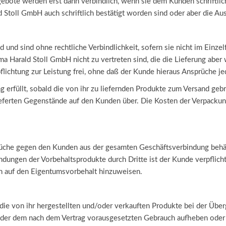
bote werden erst dann verbindlich, wenn sie dem Kunden schriftli
Stoll GmbH auch schriftlich bestätigt worden sind oder aber die Ausl
und sind ohne rechtliche Verbindlichkeit, sofern sie nicht im Einzelfa
rma Harald Stoll GmbH nicht zu vertreten sind, die die Lieferung ab
lichtung zur Leistung frei, ohne daß der Kunde hieraus Ansprüche je
ng erfüllt, sobald die von ihr zu liefernden Produkte zum Versand ge
eferten Gegenstände auf den Kunden über. Die Kosten der Verpackung
prüche gegen den Kunden aus der gesamten Geschäftsverbindung behäl
ändungen der Vorbehaltsprodukte durch Dritte ist der Kunde verpflich
 auf den Eigentumsvorbehalt hinzuweisen.
die von ihr hergestellten und/oder verkauften Produkte bei der Über
oder dem nach dem Vertrag vorausgesetzten Gebrauch aufheben oder 