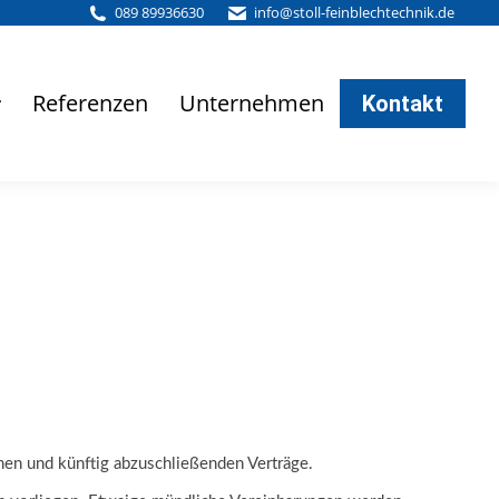
089 89936630
info@stoll-feinblechtechnik.de
Referenzen
Unternehmen
Kontakt
en und künftig abzuschließenden Verträge.