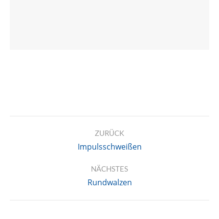
Kommentarnavigation
ZURÜCK
Impulsschweißen
Vorheriger
Beitrag:
NÄCHSTES
Rundwalzen
Nächster
Beitrag: