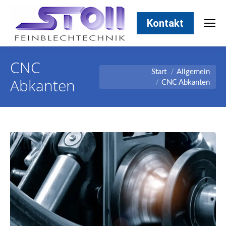
Kontakt
CNC
Sie befinden sich hier:
Start
Allgemein
Abkanten
CNC Abkanten